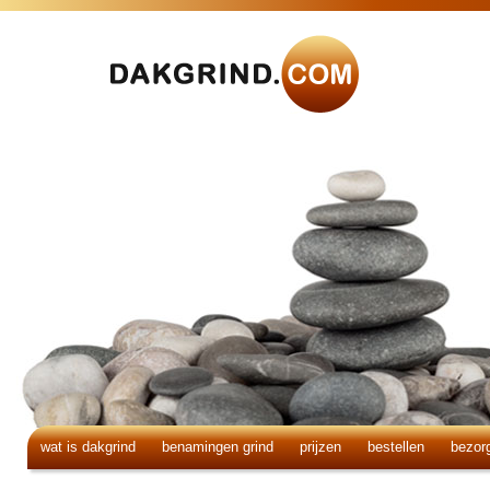
wat is dakgrind
benamingen grind
prijzen
bestellen
bezor