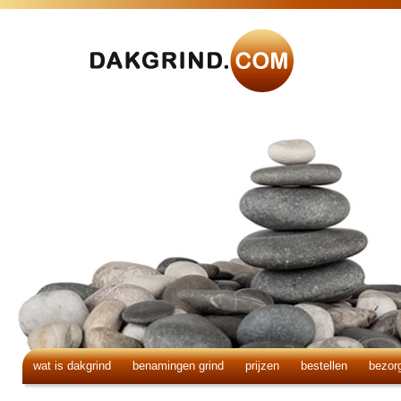
wat is dakgrind
benamingen grind
prijzen
bestellen
bezor