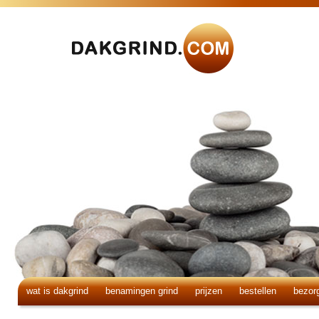
wat is dakgrind
benamingen grind
prijzen
bestellen
bezor