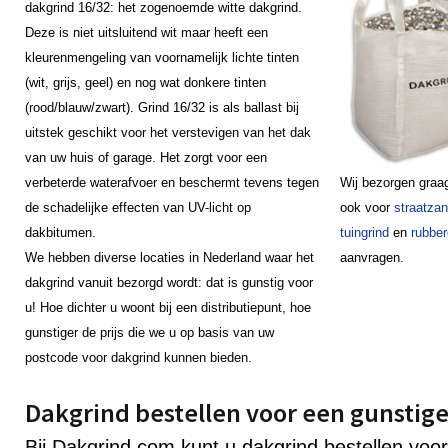
dakgrind 16/32: het zogenoemde witte dakgrind.
Deze is niet uitsluitend wit maar heeft een
kleurenmengeling van voornamelijk lichte tinten
(wit, grijs, geel) en nog wat donkere tinten
(rood/blauw/zwart). Grind 16/32 is als ballast bij
uitstek geschikt voor het verstevigen van het dak
van uw huis of garage. Het zorgt voor een
verbeterde waterafvoer en beschermt tevens tegen
Wij bezorgen graa
de schadelijke effecten van UV-licht op
ook voor
straatza
dakbitumen.
tuingrind
en
rubber
We hebben diverse locaties in Nederland waar het
aanvragen.
dakgrind vanuit bezorgd wordt: dat is gunstig voor
u! Hoe dichter u woont bij een distributiepunt, hoe
gunstiger de prijs die we u op basis van uw
postcode voor dakgrind kunnen bieden.
Dakgrind bestellen voor een gunstige
Bij Dakgrind.com kunt u dakgrind bestellen voor 