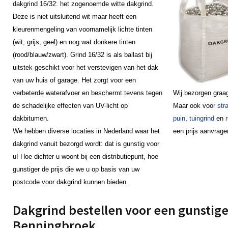
dakgrind 16/32: het zogenoemde witte dakgrind.
Deze is niet uitsluitend wit maar heeft een
kleurenmengeling van voornamelijk lichte tinten
(wit, grijs, geel) en nog wat donkere tinten
(rood/blauw/zwart). Grind 16/32 is als ballast bij
uitstek geschikt voor het verstevigen van het dak
van uw huis of garage. Het zorgt voor een
verbeterde waterafvoer en beschermt tevens tegen
Wij bezorgen graa
de schadelijke effecten van UV-licht op
Maar ook voor
str
dakbitumen.
puin
,
tuingrind
en
We hebben diverse locaties in Nederland waar het
een prijs aanvrage
dakgrind vanuit bezorgd wordt: dat is gunstig voor
u! Hoe dichter u woont bij een distributiepunt, hoe
gunstiger de prijs die we u op basis van uw
postcode voor dakgrind kunnen bieden.
Dakgrind bestellen voor een gunstige 
Benningbroek