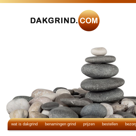
wat is dakgrind
benamingen grind
prijzen
bestellen
bezor