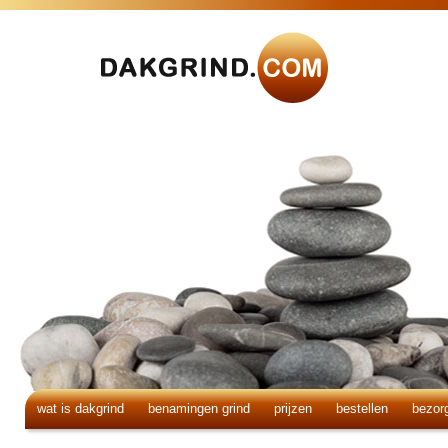
wat is dakgrind
benamingen grind
prijzen
bestellen
bezor