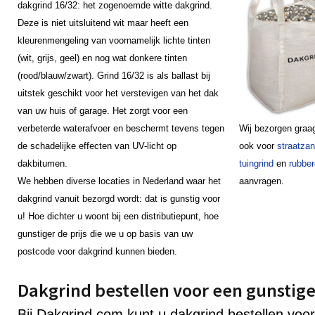
dakgrind 16/32: het zogenoemde witte dakgrind.
Deze is niet uitsluitend wit maar heeft een
kleurenmengeling van voornamelijk lichte tinten
(wit, grijs, geel) en nog wat donkere tinten
(rood/blauw/zwart). Grind 16/32 is als ballast bij
uitstek geschikt voor het verstevigen van het dak
van uw huis of garage. Het zorgt voor een
verbeterde waterafvoer en beschermt tevens tegen
Wij bezorgen graa
de schadelijke effecten van UV-licht op
ook voor
straatza
dakbitumen.
tuingrind
en
rubber
We hebben diverse locaties in Nederland waar het
aanvragen.
dakgrind vanuit bezorgd wordt: dat is gunstig voor
u! Hoe dichter u woont bij een distributiepunt, hoe
gunstiger de prijs die we u op basis van uw
postcode voor dakgrind kunnen bieden.
Dakgrind bestellen voor een gunstige
Bij Dakgrind.com kunt u dakgrind bestellen voor 