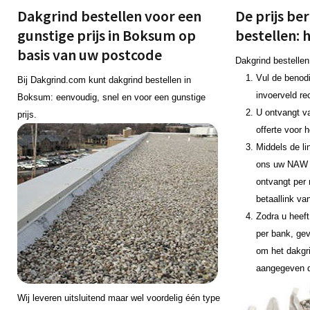
Dakgrind bestellen voor een
De prijs be
gunstige prijs in Boksum op
bestellen: 
basis van uw postcode
Dakgrind bestelle
Vul de benodi
Bij Dakgrind.com kunt dakgrind bestellen in
invoerveld re
Boksum: eenvoudig, snel en voor een gunstige
U ontvangt v
prijs.
offerte voor 
Middels de li
ons uw NAW 
ontvangt per 
betaallink va
Zodra u heeft
per bank, gev
om het dakgr
aangegeven 
Wij leveren uitsluitend maar wel voordelig één type