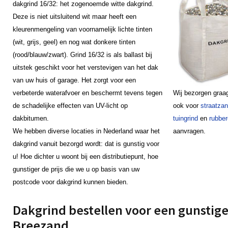
dakgrind 16/32: het zogenoemde witte dakgrind.
Deze is niet uitsluitend wit maar heeft een
kleurenmengeling van voornamelijk lichte tinten
(wit, grijs, geel) en nog wat donkere tinten
(rood/blauw/zwart). Grind 16/32 is als ballast bij
uitstek geschikt voor het verstevigen van het dak
van uw huis of garage. Het zorgt voor een
verbeterde waterafvoer en beschermt tevens tegen
Wij bezorgen graa
de schadelijke effecten van UV-licht op
ook voor
straatza
dakbitumen.
tuingrind
en
rubber
We hebben diverse locaties in Nederland waar het
aanvragen.
dakgrind vanuit bezorgd wordt: dat is gunstig voor
u! Hoe dichter u woont bij een distributiepunt, hoe
gunstiger de prijs die we u op basis van uw
postcode voor dakgrind kunnen bieden.
Dakgrind bestellen voor een gunstige 
Breezand