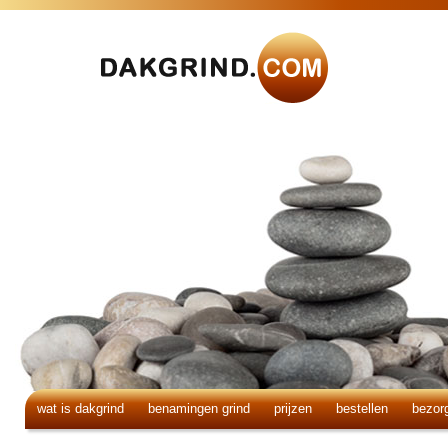
wat is dakgrind
benamingen grind
prijzen
bestellen
bezor