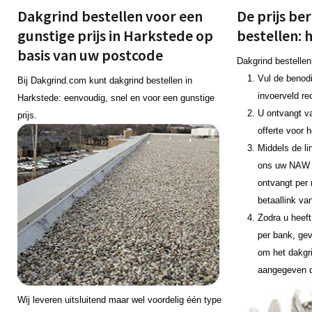
Dakgrind bestellen voor een
De prijs be
gunstige prijs in Harkstede op
bestellen: 
basis van uw postcode
Dakgrind bestellen
Vul de benodi
Bij Dakgrind.com kunt dakgrind bestellen in
invoerveld re
Harkstede: eenvoudig, snel en voor een gunstige
U ontvangt v
prijs.
offerte voor 
Middels de li
ons uw NAW 
ontvangt per 
betaallink va
Zodra u heeft
per bank, gev
om het dakgr
aangegeven 
Wij leveren uitsluitend maar wel voordelig één type