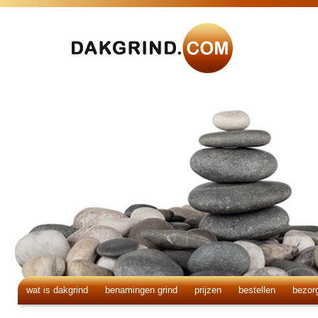
wat is dakgrind
benamingen grind
prijzen
bestellen
bezor