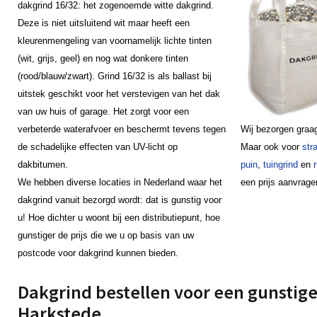
dakgrind 16/32: het zogenoemde witte dakgrind.
Deze is niet uitsluitend wit maar heeft een
kleurenmengeling van voornamelijk lichte tinten
(wit, grijs, geel) en nog wat donkere tinten
(rood/blauw/zwart). Grind 16/32 is als ballast bij
uitstek geschikt voor het verstevigen van het dak
van uw huis of garage. Het zorgt voor een
verbeterde waterafvoer en beschermt tevens tegen
Wij bezorgen graa
de schadelijke effecten van UV-licht op
Maar ook voor
str
dakbitumen.
puin
,
tuingrind
en
We hebben diverse locaties in Nederland waar het
een prijs aanvrage
dakgrind vanuit bezorgd wordt: dat is gunstig voor
u! Hoe dichter u woont bij een distributiepunt, hoe
gunstiger de prijs die we u op basis van uw
postcode voor dakgrind kunnen bieden.
Dakgrind bestellen voor een gunstige 
Harkstede