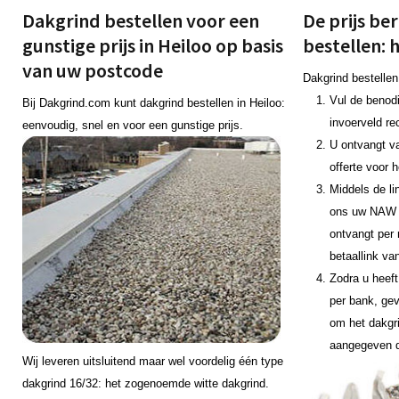
Dakgrind bestellen voor een
De prijs be
gunstige prijs in Heiloo op basis
bestellen: 
van uw postcode
Dakgrind bestellen
Vul de benodi
Bij Dakgrind.com kunt dakgrind bestellen in Heiloo:
invoerveld re
eenvoudig, snel en voor een gunstige prijs.
U ontvangt v
offerte voor 
Middels de li
ons uw NAW 
ontvangt per 
betaallink va
Zodra u heeft
per bank, gev
om het dakgr
aangegeven 
Wij leveren uitsluitend maar wel voordelig één type
dakgrind 16/32: het zogenoemde witte dakgrind.