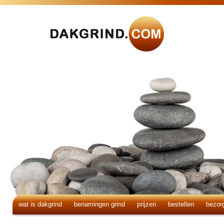
wat is dakgrind
benamingen grind
prijzen
bestellen
bezor