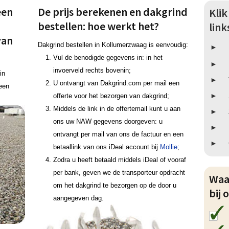
een
De prijs berekenen en dakgrind
Kli
bestellen: hoe werkt het?
lin
van
Dakgrind bestellen in Kollumerzwaag is eenvoudig:
Vul de benodigde gegevens in: in het
invoerveld rechts bovenin;
in
U ontvangt van Dakgrind.com per mail een
een
offerte voor het bezorgen van dakgrind;
Middels de link in de offertemail kunt u aan
ons uw NAW gegevens doorgeven: u
ontvangt per mail van ons de factuur en een
betaallink van ons iDeal account bij
Mollie
;
Zodra u heeft betaald middels iDeal of vooraf
per bank, geven we de transporteur opdracht
Waa
om het dakgrind te bezorgen op de door u
bij 
aangegeven dag.