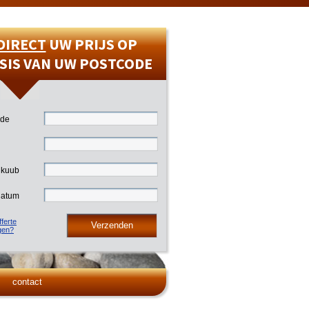
DIRECT
UW PRIJS OP
SIS VAN UW POSTCODE
ode
 kuub
datum
ferte
gen?
contact