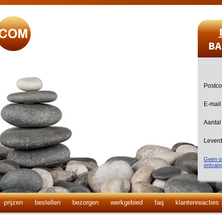
BA
Postc
E-mail
Aantal
Lever
Geen of
ontvan
prijzen
bestellen
bezorgen
werkgebied
faq
klantenreacties