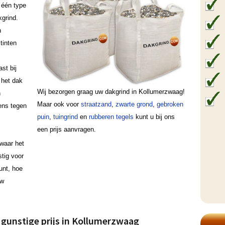
g één type
grind.
n
tinten
ast bij
 het dak
Wij bezorgen graag uw dakgrind in Kollumerzwaag!
n
Maar ook voor
straatzand
,
zwarte grond
,
gebroken
ens tegen
puin
,
tuingrind
en
rubberen tegels
kunt u bij ons
een prijs aanvragen.
waar het
stig voor
punt, hoe
uw
 gunstige prijs in Kollumerzwaag