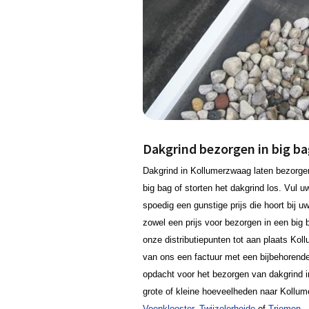
Dakgrind bezorgen in big ba
Dakgrind in Kollumerzwaag laten bezorge
big bag of storten het dakgrind los. Vul
spoedig een gunstige prijs die hoort bij u
zowel een prijs voor bezorgen in een big 
onze distributiepunten tot aan plaats Kol
van ons een factuur met een bijbehorende
opdacht voor het bezorgen van dakgrind 
grote of kleine hoeveelheden naar Kollu
Veenklooster
,
Twijzelerheide
of
Triemen
.