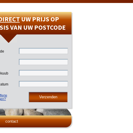
DIRECT
UW PRIJS OP
SIS VAN UW POSTCODE
ode
 kuub
datum
ferte
gen?
contact