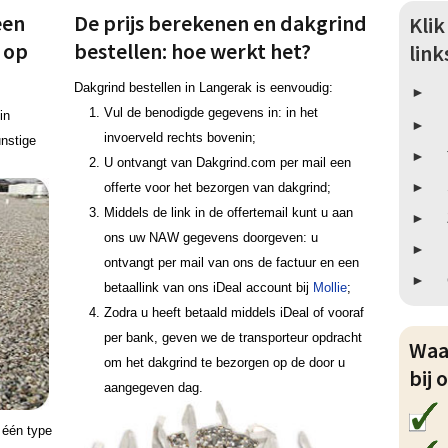
een
De prijs berekenen en dakgrind
Kli
k op
bestellen: hoe werkt het?
lin
Dakgrind bestellen in Langerak is eenvoudig:
Vul de benodigde gegevens in: in het
in
invoerveld rechts bovenin;
nstige
U ontvangt van Dakgrind.com per mail een
offerte voor het bezorgen van dakgrind;
Middels de link in de offertemail kunt u aan
ons uw NAW gegevens doorgeven: u
ontvangt per mail van ons de factuur en een
betaallink van ons iDeal account bij
Mollie
;
Zodra u heeft betaald middels iDeal of vooraf
per bank, geven we de transporteur opdracht
Waa
om het dakgrind te bezorgen op de door u
bij 
aangegeven dag.
g één type