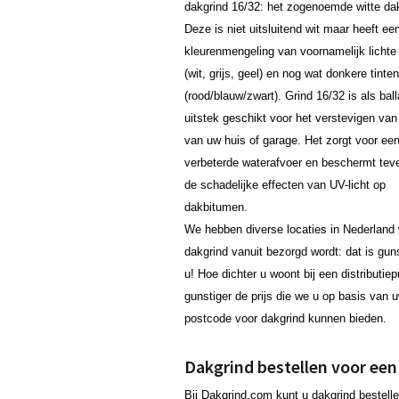
dakgrind 16/32: het zogenoemde witte dak
Deze is niet uitsluitend wit maar heeft ee
kleurenmengeling van voornamelijk lichte 
(wit, grijs, geel) en nog wat donkere tinten
(rood/blauw/zwart). Grind 16/32 is als ball
uitstek geschikt voor het verstevigen van
van uw huis of garage. Het zorgt voor ee
verbeterde waterafvoer en beschermt tev
de schadelijke effecten van UV-licht op
dakbitumen.
We hebben diverse locaties in Nederland 
dakgrind vanuit bezorgd wordt: dat is gun
u! Hoe dichter u woont bij een distributie
gunstiger de prijs die we u op basis van 
postcode voor dakgrind kunnen bieden.
Dakgrind bestellen voor een 
Bij Dakgrind.com kunt u dakgrind bestelle