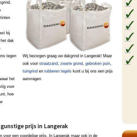
grind.
n
tinten
ast bij
 het dak
n
ens tegen
Wij bezorgen graag uw dakgrind in Langerak! Maar
ook voor
straatzand
,
zwarte grond
,
gebroken puin
,
tuingrind
en
rubberen tegels
kunt u bij ons een prijs
waar het
aanvragen.
stig voor
punt, hoe
uw
gunstige prijs in Langerak
n voor een voordelige prijs. In Langerak maar ook in de