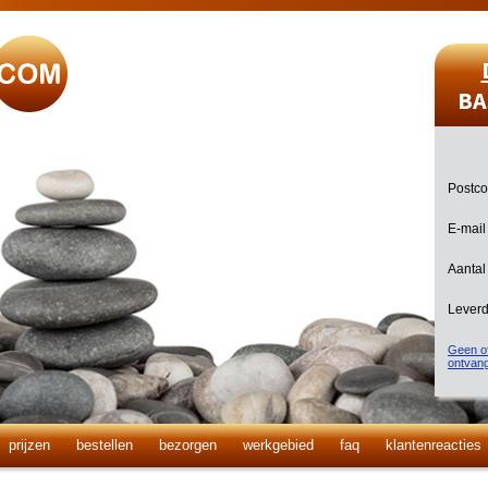
BA
Postc
E-mail
Aantal
Lever
Geen of
ontvan
prijzen
bestellen
bezorgen
werkgebied
faq
klantenreacties