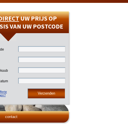
DIRECT
UW PRIJS OP
SIS VAN UW POSTCODE
ode
 kuub
datum
ferte
gen?
contact