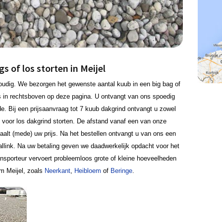
s of los storten in Meijel
voudig. We bezorgen het gewenste aantal kuub in een big bag of
s in rechtsboven op deze pagina. U ontvangt van ons spoedig
de. Bij een prijsaanvraag tot 7 kuub dakgrind ontvangt u zowel
s voor los dakgrind storten. De afstand vanaf een van onze
paalt (mede) uw prijs. Na het bestellen ontvangt u van ons een
llink. Na uw betaling geven we daadwerkelijk opdacht voor het
ansporteur vervoert probleemloos grote of kleine hoeveelheden
m Meijel, zoals
Neerkant
,
Heibloem
of
Beringe
.