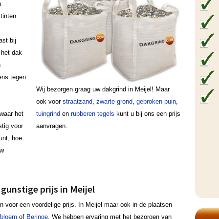
n
tinten
ast bij
 het dak
n
ens tegen
Wij bezorgen graag uw dakgrind in Meijel! Maar
ook voor
straatzand
,
zwarte grond
,
gebroken puin
,
waar het
tuingrind
en
rubberen tegels
kunt u bij ons een prijs
stig voor
aanvragen.
punt, hoe
uw
gunstige prijs in Meijel
n voor een voordelige prijs. In Meijel maar ook in de plaatsen
ibloem
of
Beringe
. We hebben ervaring met het bezorgen van