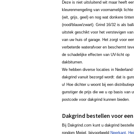
Deze is niet uitsluitend wit maar heeft ee
kleurenmengeling van voornamelijk lichte 
(wit, grijs, geel) en nog wat donkere tinten
(rood/blauw/zwart). Grind 16/32 is als ball
uitstek geschikt voor het verstevigen van
van uw huis of garage. Het zorgt voor ee
verbeterde waterafvoer en beschermt tev
de schadelijke effecten van UV-licht op
dakbitumen.
We hebben diverse locaties in Nederland 
dakgrind vanuit bezorgd wordt: dat is gun
u! Hoe dichter u woont bij een distributie
gunstiger de prijs die we u op basis van 
postcode voor dakgrind kunnen bieden.
Dakgrind bestellen voor een 
Bij Dakgrind.com kunt u dakgrind bestelle
rondom Meijel, bijvoorbeeld
Neerkant
,
He