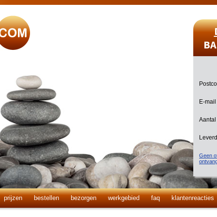
BA
Postc
E-mail
Aantal
Lever
Geen of
ontvan
prijzen
bestellen
bezorgen
werkgebied
faq
klantenreacties