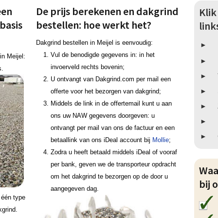
een
De prijs berekenen en dakgrind
Kli
 basis
bestellen: hoe werkt het?
lin
Dakgrind bestellen in Meijel is eenvoudig:
Vul de benodigde gegevens in: in het
in Meijel:
invoerveld rechts bovenin;
s.
U ontvangt van Dakgrind.com per mail een
offerte voor het bezorgen van dakgrind;
Middels de link in de offertemail kunt u aan
ons uw NAW gegevens doorgeven: u
ontvangt per mail van ons de factuur en een
betaallink van ons iDeal account bij
Mollie
;
Zodra u heeft betaald middels iDeal of vooraf
per bank, geven we de transporteur opdracht
Waa
om het dakgrind te bezorgen op de door u
bij 
aangegeven dag.
g één type
grind.