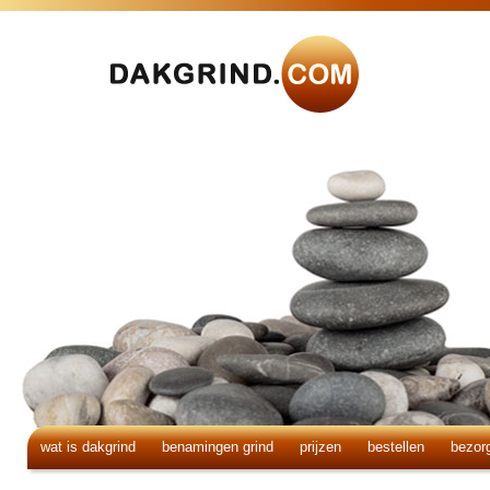
wat is dakgrind
benamingen grind
prijzen
bestellen
bezor