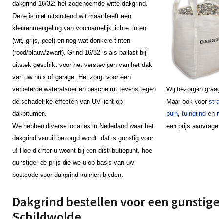
dakgrind 16/32: het zogenoemde witte dakgrind.
Deze is niet uitsluitend wit maar heeft een
kleurenmengeling van voornamelijk lichte tinten
(wit, grijs, geel) en nog wat donkere tinten
(rood/blauw/zwart). Grind 16/32 is als ballast bij
uitstek geschikt voor het verstevigen van het dak
van uw huis of garage. Het zorgt voor een
verbeterde waterafvoer en beschermt tevens tegen
Wij bezorgen graag
de schadelijke effecten van UV-licht op
Maar ook voor
str
dakbitumen.
puin
,
tuingrind
en
We hebben diverse locaties in Nederland waar het
een prijs aanvrage
dakgrind vanuit bezorgd wordt: dat is gunstig voor
u! Hoe dichter u woont bij een distributiepunt, hoe
gunstiger de prijs die we u op basis van uw
postcode voor dakgrind kunnen bieden.
Dakgrind bestellen voor een gunstige 
Schildwolde