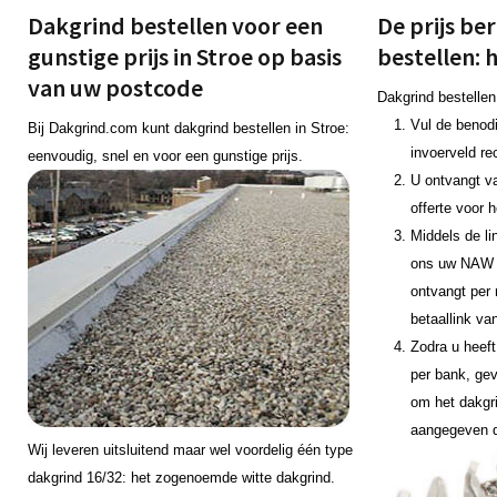
Dakgrind bestellen voor een
De prijs be
gunstige prijs in Stroe op basis
bestellen: 
van uw postcode
Dakgrind bestellen
Vul de benodi
Bij Dakgrind.com kunt dakgrind bestellen in Stroe:
invoerveld re
eenvoudig, snel en voor een gunstige prijs.
U ontvangt v
offerte voor 
Middels de li
ons uw NAW 
ontvangt per 
betaallink va
Zodra u heeft
per bank, gev
om het dakgr
aangegeven 
Wij leveren uitsluitend maar wel voordelig één type
dakgrind 16/32: het zogenoemde witte dakgrind.