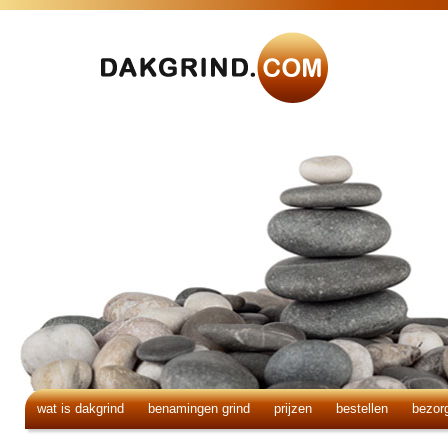
wat is dakgrind
benamingen grind
prijzen
bestellen
bezor