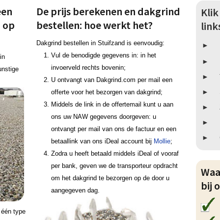
een
De prijs berekenen en dakgrind
Kli
d op
bestellen: hoe werkt het?
lin
Dakgrind bestellen in Stuifzand is eenvoudig:
Vul de benodigde gegevens in: in het
in
invoerveld rechts bovenin;
unstige
U ontvangt van Dakgrind.com per mail een
offerte voor het bezorgen van dakgrind;
Middels de link in de offertemail kunt u aan
ons uw NAW gegevens doorgeven: u
ontvangt per mail van ons de factuur en een
betaallink van ons iDeal account bij
Mollie
;
Zodra u heeft betaald middels iDeal of vooraf
per bank, geven we de transporteur opdracht
Waa
om het dakgrind te bezorgen op de door u
bij 
aangegeven dag.
g één type