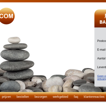
BA
Postc
E-mail
Aantal
Lever
Geen of
ontvan
prijzen
bestellen
bezorgen
werkgebied
faq
klantenreacties