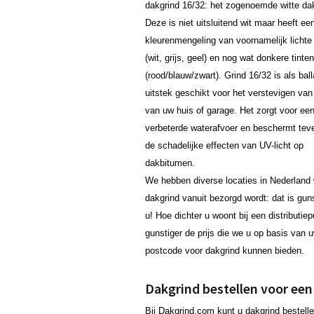
dakgrind 16/32: het zogenoemde witte dak
Deze is niet uitsluitend wit maar heeft ee
kleurenmengeling van voornamelijk lichte 
(wit, grijs, geel) en nog wat donkere tinten
(rood/blauw/zwart). Grind 16/32 is als ball
uitstek geschikt voor het verstevigen van
van uw huis of garage. Het zorgt voor ee
verbeterde waterafvoer en beschermt tev
de schadelijke effecten van UV-licht op
dakbitumen.
We hebben diverse locaties in Nederland 
dakgrind vanuit bezorgd wordt: dat is gun
u! Hoe dichter u woont bij een distributie
gunstiger de prijs die we u op basis van 
postcode voor dakgrind kunnen bieden.
Dakgrind bestellen voor een 
Bij Dakgrind.com kunt u dakgrind bestelle