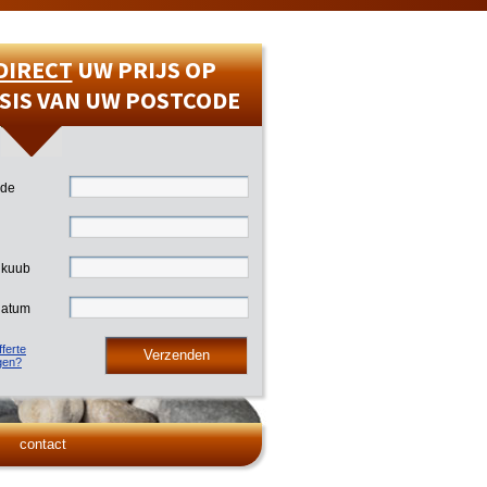
DIRECT
UW PRIJS OP
SIS VAN UW POSTCODE
ode
 kuub
datum
ferte
gen?
contact