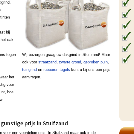
grind.
n
tinten
ast bij
 het dak
n
ens tegen
Wij bezorgen graag uw dakgrind in Stuifzand! Maar
ook voor
straatzand
,
zwarte grond
,
gebroken puin
,
tuingrind
en
rubberen tegels
kunt u bij ons een prijs
waar het
aanvragen.
stig voor
punt, hoe
uw
gunstige prijs in Stuifzand
n voor een voordelige prijs. In Stuifzand maar ook in de