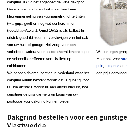
dakgrind 16/32: het zogenoemde witte dakgrind.
Deze is niet uitsluitend wit maar heeft een
kleurenmengeling van voornamelijk lichte tinten
(wit, grijs, geel) en nog wat donkere tinten
(rood/blauw/zwart). Grind 16/32 is als ballast bij
uitstek geschikt voor het verstevigen van het dak
van uw huis of garage. Het zorgt voor een
verbeterde waterafvoer en beschermt tevens tegen
Wij bezorgen graa
de schadelijke effecten van UV-licht op
Maar ook voor
str
dakbitumen.
puin
,
tuingrind
en
We hebben diverse locaties in Nederland waar het
een prijs aanvrage
dakgrind vanuit bezorgd wordt: dat is gunstig voor
u! Hoe dichter u woont bij een distributiepunt, hoe
gunstiger de prijs die we u op basis van uw
postcode voor dakgrind kunnen bieden.
Dakgrind bestellen voor een gunstige 
Vlagtwedde