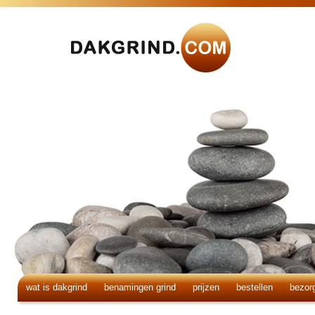
wat is dakgrind
benamingen grind
prijzen
bestellen
bezor