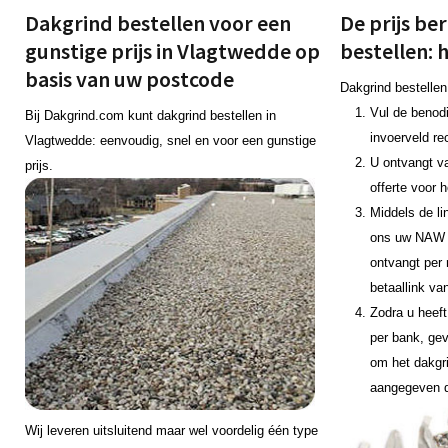
Dakgrind bestellen voor een
De prijs be
gunstige prijs in Vlagtwedde op
bestellen: 
basis van uw postcode
Dakgrind bestellen
Vul de benodi
Bij Dakgrind.com kunt dakgrind bestellen in
invoerveld re
Vlagtwedde: eenvoudig, snel en voor een gunstige
U ontvangt v
prijs.
offerte voor 
Middels de li
ons uw NAW 
ontvangt per 
betaallink va
Zodra u heeft
per bank, gev
om het dakgr
aangegeven 
Wij leveren uitsluitend maar wel voordelig één type