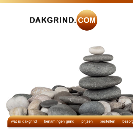
wat is dakgrind
benamingen grind
prijzen
bestellen
bezor