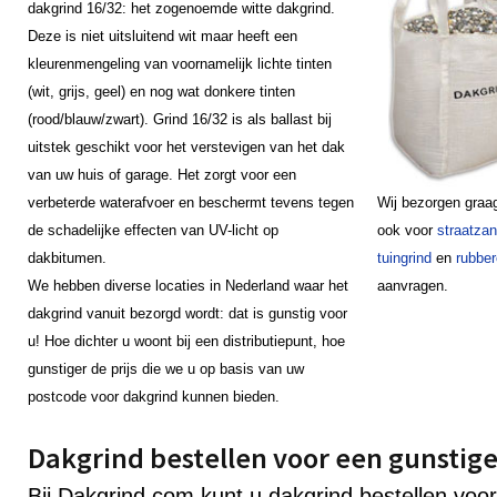
dakgrind 16/32: het zogenoemde witte dakgrind.
Deze is niet uitsluitend wit maar heeft een
kleurenmengeling van voornamelijk lichte tinten
(wit, grijs, geel) en nog wat donkere tinten
(rood/blauw/zwart). Grind 16/32 is als ballast bij
uitstek geschikt voor het verstevigen van het dak
van uw huis of garage. Het zorgt voor een
verbeterde waterafvoer en beschermt tevens tegen
Wij bezorgen graag
de schadelijke effecten van UV-licht op
ook voor
straatza
dakbitumen.
tuingrind
en
rubber
We hebben diverse locaties in Nederland waar het
aanvragen.
dakgrind vanuit bezorgd wordt: dat is gunstig voor
u! Hoe dichter u woont bij een distributiepunt, hoe
gunstiger de prijs die we u op basis van uw
postcode voor dakgrind kunnen bieden.
Dakgrind bestellen voor een gunstige 
Bij Dakgrind.com kunt u dakgrind bestellen voor 